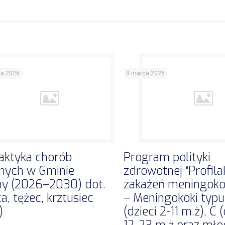
ia 2026
9 marca 2026
laktyka chorób
Program polityki
nych w Gminie
zdrowotnej “Profila
y (2026–2030) dot.
zakażeń meningok
a, tężec, krztusiec
– Meningokoki typu
)
(dzieci 2-11 m.ż), C (