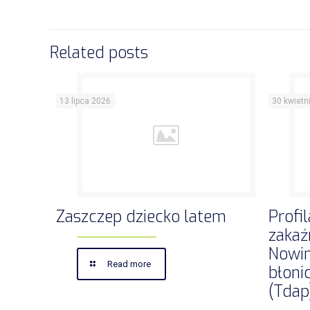
Related posts
13 lipca 2026
30 kwietn
Zaszczep dziecko latem
Profi
zakaź
Nowin
Read more
błonic
(Tdap