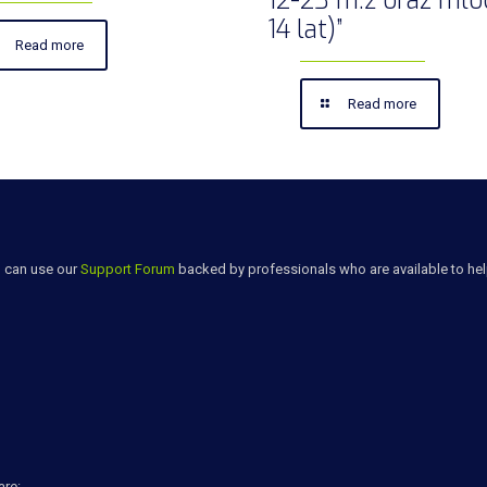
12-23 m.ż oraz mło
14 lat)”
Read more
Read more
u can use our
Support Forum
backed by professionals who are available to he
are: