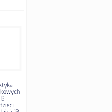
ktyka
okowych
 B
dzieci