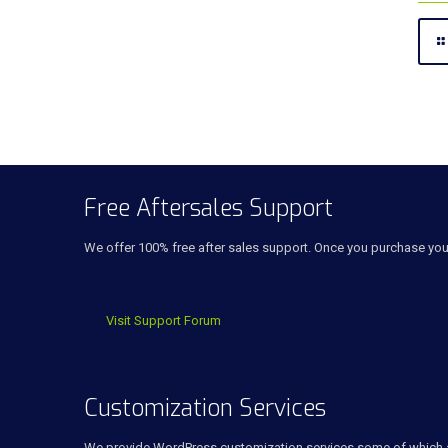
Free Aftersales Support
We offer 100% free after sales support. Once you purchase yo
Visit Support Forum
Customization Services
We provide WordPress customization services some of which 