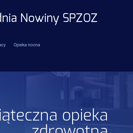
acy
Opieka nocna
iąteczna opieka
zdrowotna