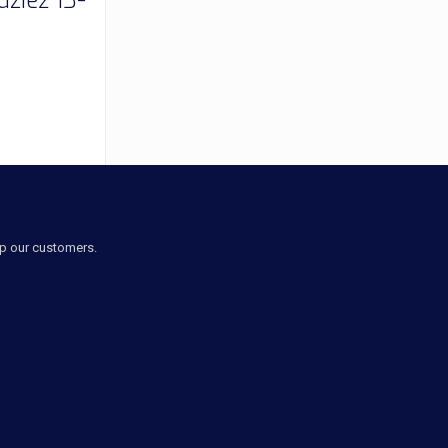
dzież 13-
lp our customers.