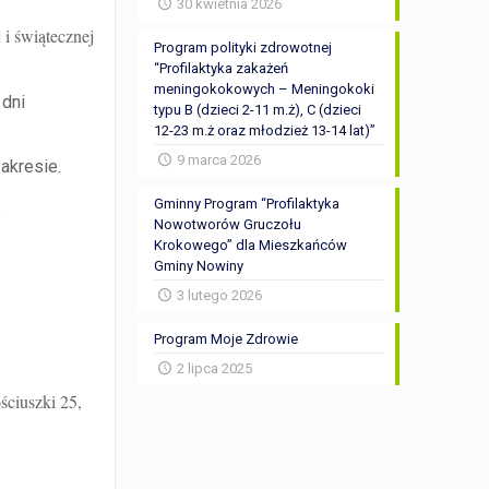
30 kwietnia 2026
 i świątecznej
Program polityki zdrowotnej
“Profilaktyka zakażeń
meningokokowych – Meningokoki
 dni
typu B (dzieci 2-11 m.ż), C (dzieci
12-23 m.ż oraz młodzież 13-14 lat)”
9 marca 2026
zakresie.
Gminny Program “Profilaktyka
.
Nowotworów Gruczołu
Krokowego” dla Mieszkańców
Gminy Nowiny
3 lutego 2026
Program Moje Zdrowie
2 lipca 2025
ściuszki 25,