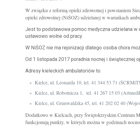
W związku z reformą opieki zdrowotnej i powstaniem Sieci
opieki zdrowotnej (NiŚOZ) udzielanej w warunkach ambu
Jest to podstawowa pomoc medyczna udzielana w dni
ustawowo wolne od pracy.
W NiŚOZ nie ma rejonizacji dlatego osoba chora mo
Od 1 listopada 2017 poradnia nocnej i świątecznej o
Adresy kieleckich ambulatoriów to:
Kielce, ul. Leonarda 10, tel. 41 344 53 71 (ŚCRMi
Kielce, ul. Robotnicza 1, tel. 41 267 15 03 (Artmedi
Kielce, ul. Grunwaldzka 45, tel. 41 202 02 40 (Woj
Dodatkowo w Kielcach, przy Świętokrzyskim Centrum Matk
funkcjonują punkty, w których można w godzinach nocno