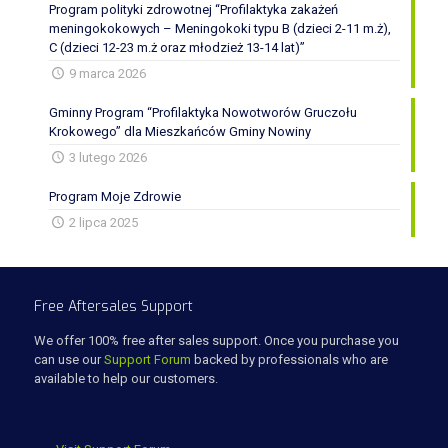
Program polityki zdrowotnej “Profilaktyka zakażeń
meningokokowych – Meningokoki typu B (dzieci 2-11 m.ż),
C (dzieci 12-23 m.ż oraz młodzież 13-14 lat)”
9 marca 2026
Gminny Program “Profilaktyka Nowotworów Gruczołu
Krokowego” dla Mieszkańców Gminy Nowiny
3 lutego 2026
Program Moje Zdrowie
2 lipca 2025
Free Aftersales Support
We offer 100% free after sales support. Once you purchase you
can use our
Support Forum
backed by professionals who are
available to help our customers.