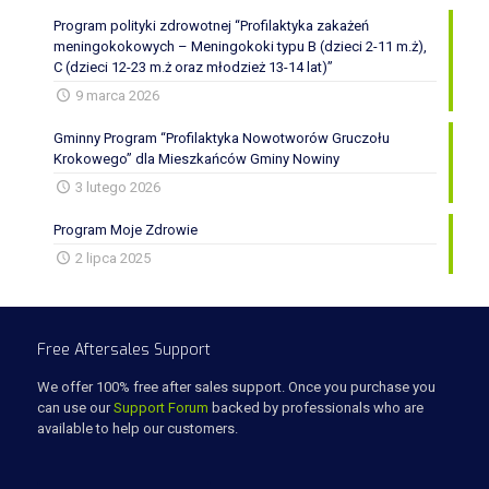
Program polityki zdrowotnej “Profilaktyka zakażeń
meningokokowych – Meningokoki typu B (dzieci 2-11 m.ż),
C (dzieci 12-23 m.ż oraz młodzież 13-14 lat)”
9 marca 2026
Gminny Program “Profilaktyka Nowotworów Gruczołu
Krokowego” dla Mieszkańców Gminy Nowiny
3 lutego 2026
Program Moje Zdrowie
2 lipca 2025
Free Aftersales Support
We offer 100% free after sales support. Once you purchase you
can use our
Support Forum
backed by professionals who are
available to help our customers.