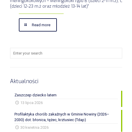
meningokokowych – Meningokoki typu B (dzieci 2-11 m.ż), C
(dzieci 12-23 m.ż oraz młodzież 13-14 lat)”
Read more
Aktualności
Zaszczep dziecko latem
13 lipca 2026
Profilaktyka chorób zakaźnych w Gminie Nowiny (2026–
2030) dot. błonica, tężec, krztusiec (Tdap)
30 kwietnia 2026