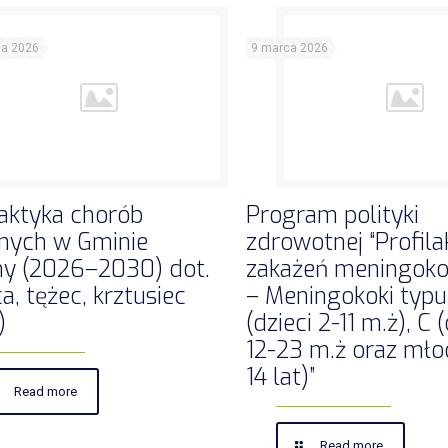
ia 2026
9 marca 2026
laktyka chorób
Program polityki
nych w Gminie
zdrowotnej “Profila
y (2026–2030) dot.
zakażeń meningok
a, tężec, krztusiec
– Meningokoki typu
)
(dzieci 2-11 m.ż), C (
12-23 m.ż oraz mło
14 lat)”
Read more
Read more