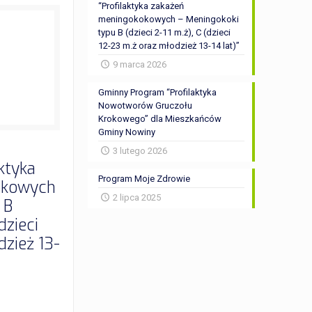
“Profilaktyka zakażeń
meningokokowych – Meningokoki
typu B (dzieci 2-11 m.ż), C (dzieci
12-23 m.ż oraz młodzież 13-14 lat)”
9 marca 2026
Gminny Program “Profilaktyka
Nowotworów Gruczołu
Krokowego” dla Mieszkańców
Gminy Nowiny
3 lutego 2026
ktyka
Program Moje Zdrowie
okowych
2 lipca 2025
 B
dzieci
dzież 13-