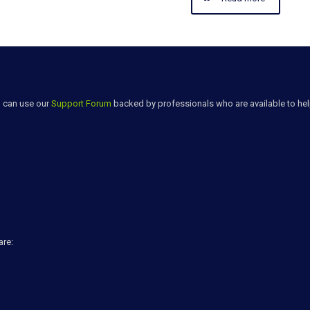
u can use our
Support Forum
backed by professionals who are available to he
are: