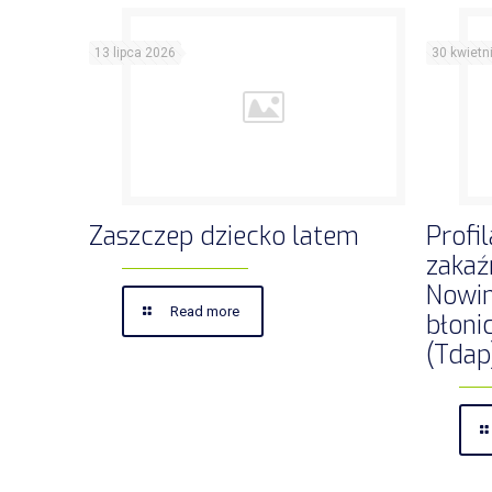
13 lipca 2026
30 kwietn
Zaszczep dziecko latem
Profi
zakaź
Nowin
Read more
błonic
(Tdap