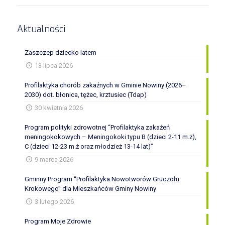
Aktualności
Zaszczep dziecko latem
13 lipca 2026
Profilaktyka chorób zakaźnych w Gminie Nowiny (2026–
2030) dot. błonica, tężec, krztusiec (Tdap)
30 kwietnia 2026
Program polityki zdrowotnej “Profilaktyka zakażeń
meningokokowych – Meningokoki typu B (dzieci 2-11 m.ż),
C (dzieci 12-23 m.ż oraz młodzież 13-14 lat)”
9 marca 2026
Gminny Program “Profilaktyka Nowotworów Gruczołu
Krokowego” dla Mieszkańców Gminy Nowiny
3 lutego 2026
Program Moje Zdrowie