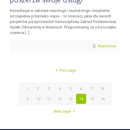
Konsultacje w zakresie neurologii i reumatologii i bezpłatne
szczepienia przeciwko ospie – to nowości, jakie dla swoich
pacjentów już wprowadził Samorządowy Zakład Podstawowej
Opieki Zdrowotnej w Nowinach. Przypominamy, że od początku
czerwca
[…]
Read more
Prev page
1
2
3
4
5
6
7
8
9
10
11
12
13
14
15
16
Next page