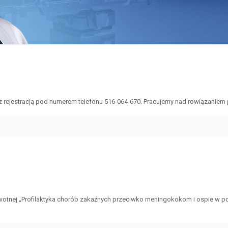
z rejestracją pod numerem telefonu 516-064-670. Pracujemy nad rowiązaniem 
wotnej „Profilaktyka chorób zakaźnych przeciwko meningokokom i ospie w po