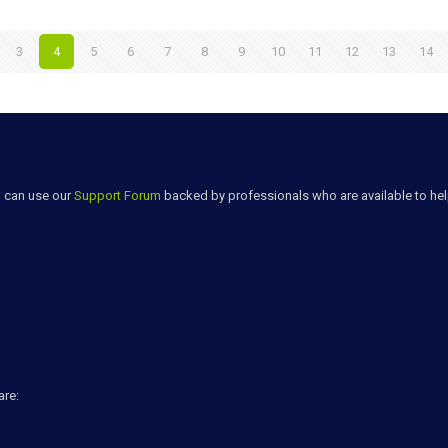
3
4
5
6
7
8
9
10
11
12
13
14
u can use our
Support Forum
backed by professionals who are available to he
are: